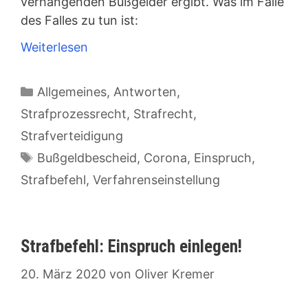
verhängenden Bußgelder ergibt. Was im Falle
des Falles zu tun ist:
Weiterlesen
Kategorien
Allgemeines
,
Antworten
,
Strafprozessrecht
,
Strafrecht
,
Strafverteidigung
Schlagwörter
Bußgeldbescheid
,
Corona
,
Einspruch
,
Strafbefehl
,
Verfahrenseinstellung
Strafbefehl: Einspruch einlegen!
20. März 2020
von
Oliver Kremer