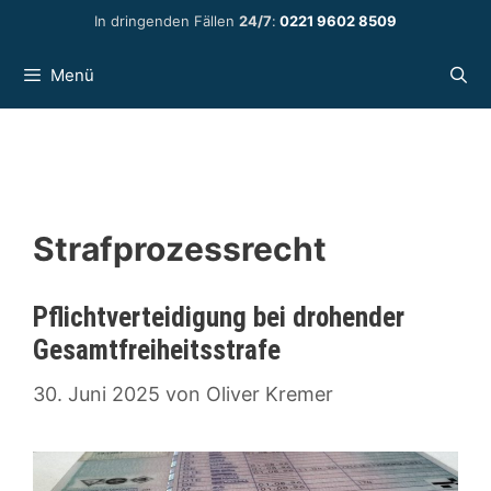
Zum
In dringenden Fällen
24/7
:
0221 9602 8509
Inhalt
springen
Menü
Strafprozessrecht
Pflichtverteidigung bei drohender
Gesamtfreiheitsstrafe
30. Juni 2025
von
Oliver Kremer