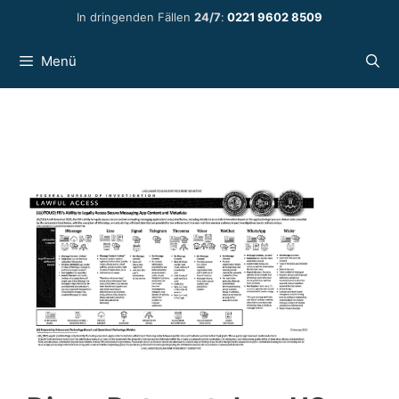
Zum
In dringenden Fällen
24/7
:
0221 9602 8509
Inhalt
springen
Menü