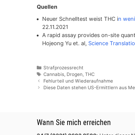
Quellen
Neuer Schnelltest weist THC i
n weni
22.11.2021
A rapid assay provides on-site quanti
Hojeong Yu et. al,
Science Translati
Kategorien
Strafprozessrecht
Schlagwörter
Cannabis
,
Drogen
,
THC
Fehlurteil und Wiederaufnahme
Diese Daten stehen US-Ermittlern aus M
Wann Sie mich erreichen