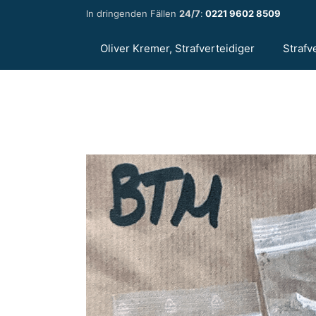
Zum
In dringenden Fällen
24/7
:
0221 9602 8509
Inhalt
springen
Oliver Kremer, Strafverteidiger
Strafv