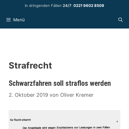
Zum
In dringenden Fällen
24/7
:
0221 9602 8509
Inhalt
springen
Menü
Strafrecht
Schwarzfahren soll straflos werden
2. Oktober 2019
von
Oliver Kremer