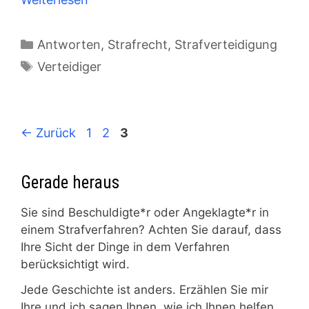
Kategorien
Antworten
,
Strafrecht
,
Strafverteidigung
Schlagwörter
Verteidiger
Seite
Seite
Seite
←
Zurück
1
2
3
Gerade heraus
Sie sind Beschuldigte*r oder Angeklagte*r in
einem Strafverfahren? Achten Sie darauf, dass
Ihre Sicht der Dinge in dem Verfahren
berücksichtigt wird.
Jede Geschichte ist anders. Erzählen Sie mir
Ihre und ich sagen Ihnen, wie ich Ihnen helfen